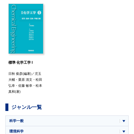
標準 化学工学 I
日秋 俊彦
(編著)／
児玉
大輔
・
栗原 清文
・
松田
弘幸
・
佐藤 敏幸
・
松本
真和
(著)
ジャンル一覧
科学一般
環境科学