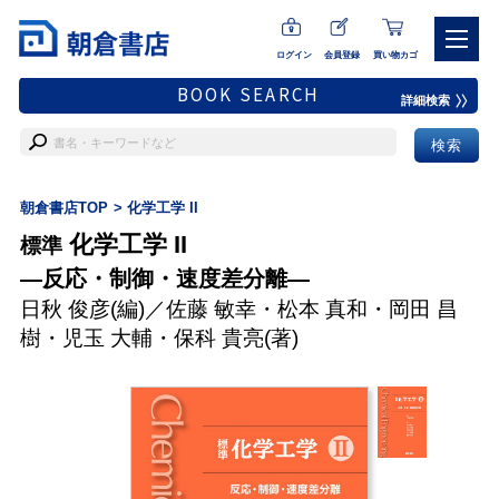
ログイン
会員登録
買い物カゴ
BOOK SEARCH
詳細検索
朝倉書店TOP
化学工学 II
化学工学 II
標準
―反応・制御・速度差分離―
日秋 俊彦
(編)／
佐藤 敏幸
・
松本 真和
・
岡田 昌
樹
・
児玉 大輔
・
保科 貴亮
(著)