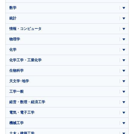
数学
統計
情報・コンピュータ
物理学
化学
化学工学・工業化学
生物科学
天文学･地学
工学一般
経営・数理・経済工学
電気・電子工学
機械工学
土木・建築工学