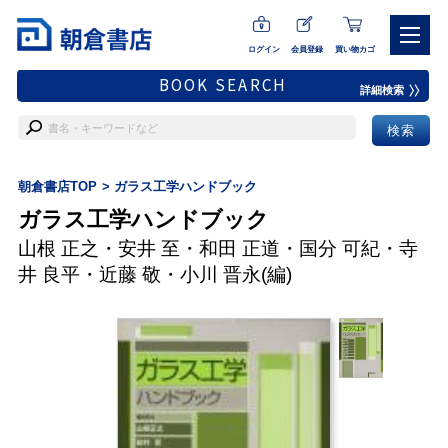
ログイン
会員登録
買い物カゴ
BOOK SEARCH
詳細検索
朝倉書店TOP
ガラス工学ハンドブック
ガラス工学ハンドブック
山根 正之
・
安井 至
・
和田 正道
・
国分 可紀
・
寺
井 良平
・
近藤 敬
・
小川 晋永
(編)