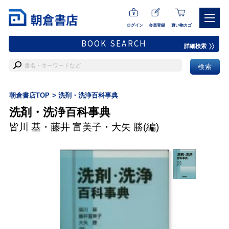
ログイン
会員登録
買い物カゴ
BOOK SEARCH
詳細検索
朝倉書店TOP
洗剤・洗浄百科事典
洗剤・洗浄百科事典
皆川 基
・
藤井 富美子
・
大矢 勝
(編)