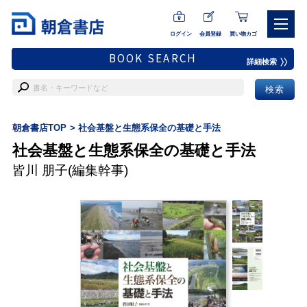
ログイン
会員登録
買い物カゴ
BOOK SEARCH
詳細検索
朝倉書店TOP
社会基盤と生態系保全の基礎と手法
社会基盤と生態系保全の基礎と手法
皆川 朋子
(編集幹事)