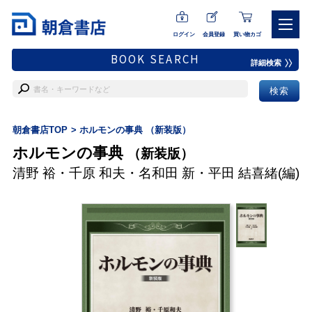
ログイン
会員登録
買い物カゴ
BOOK SEARCH
詳細検索
朝倉書店TOP
ホルモンの事典 （新装版）
ホルモンの事典
（新装版）
清野 裕
・
千原 和夫
・
名和田 新
・
平田 結喜緒
(編)