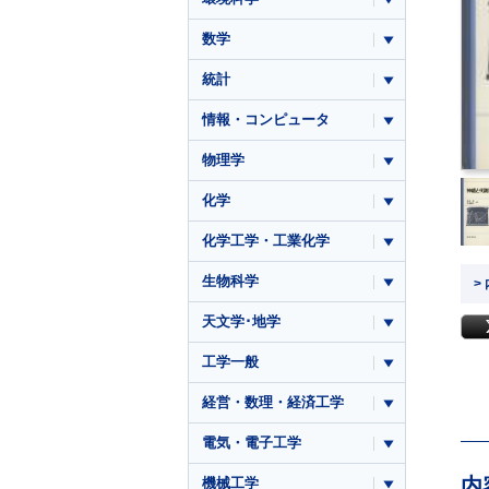
数学
統計
情報・コンピュータ
物理学
化学
化学工学・工業化学
生物科学
>
天文学･地学
工学一般
経営・数理・経済工学
電気・電子工学
内
機械工学