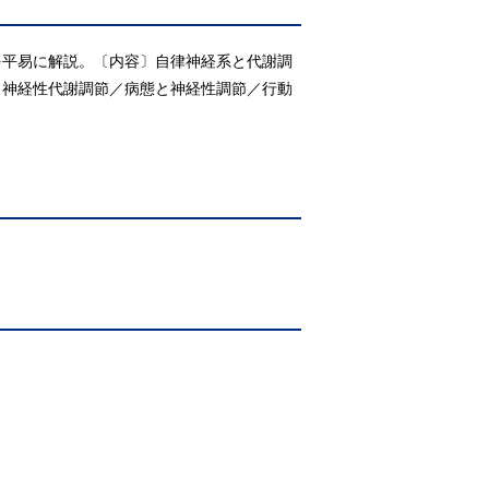
を平易に解説。〔内容〕自律神経系と代謝調
／神経性代謝調節／病態と神経性調節／行動