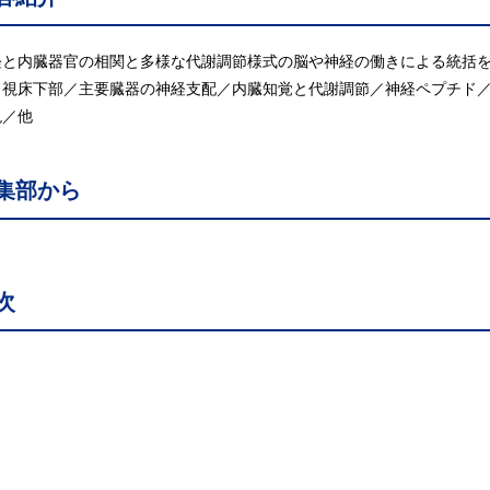
経と内臓器官の相関と多様な代謝調節様式の脳や神経の働きによる統括
／視床下部／主要臓器の神経支配／内臓知覚と代謝調節／神経ペプチド
現／他
集部から
次