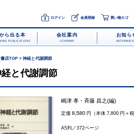
ログイン
会員登録
買い物カゴ
から出る本
会社案内
お知ら
ING PUBLICATIONS
COMPANY
INFORMATI
書店TOP
神経と代謝調節
神経と代謝調節
嶋津 孝
・
斉藤 昌之
(編)
8,580
定価
円（本体 7,800 円＋
A5判／372ページ