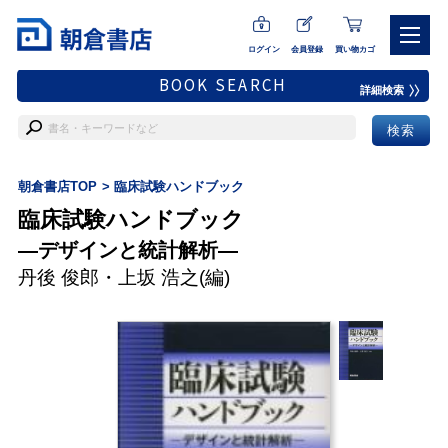
ログイン
会員登録
買い物カゴ
BOOK SEARCH
詳細検索
朝倉書店TOP
臨床試験ハンドブック
臨床試験ハンドブック
―デザインと統計解析―
丹後 俊郎
・
上坂 浩之
(編)