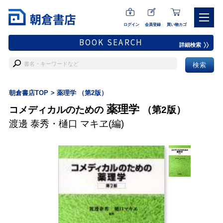
ログイン
会員登録
買い物カゴ
BOOK SEARCH
詳細検索
朝倉書店TOP
薬理学 （第2版）
薬理学
コメディカルのための
（第2版）
渡邊 泰秀
・
樋口 マキヱ
(編)