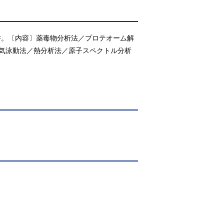
書。〔内容〕薬毒物分析法／プロテオーム解
気泳動法／熱分析法／原子スペクトル分析