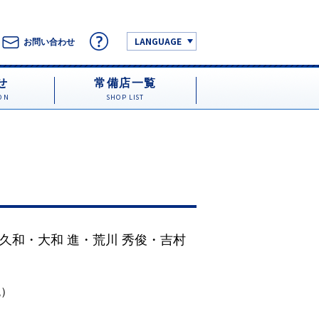
LANGUAGE
お問い合わせ
せ
常備店一覧
ON
SHOP LIST
 久和
・
大和 進
・
荒川 秀俊
・
吉村
税）