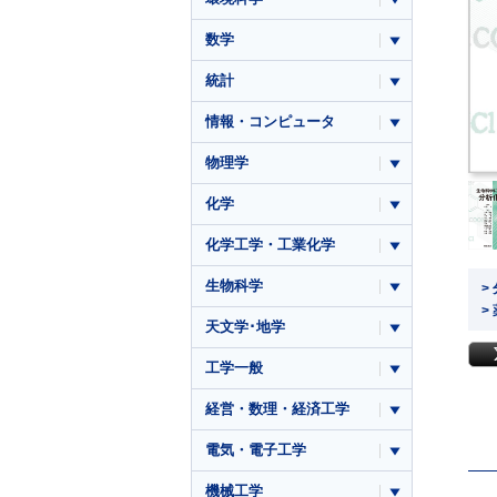
数学
統計
情報・コンピュータ
物理学
化学
化学工学・工業化学
生物科学
>
>
天文学･地学
工学一般
経営・数理・経済工学
電気・電子工学
機械工学