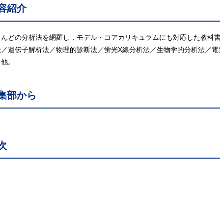
容紹介
とんどの分析法を網羅し，モデル・コアカリキュラムにも対応した教科
法／遺伝子解析法／物理的診断法／蛍光X線分析法／生物学的分析法／電
／他。
集部から
次