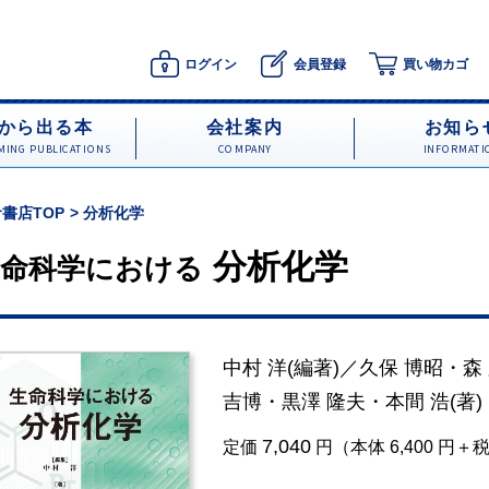
ログイン
会員登録
買い物カゴ
から出る本
会社案内
お知ら
ING PUBLICATIONS
COMPANY
INFORMATI
書店TOP
分析化学
分析化学
生命科学における
中村 洋
(編著)／
久保 博昭
・
森
吉博
・
黒澤 隆夫
・
本間 浩
(著)
7,040
定価
円（本体 6,400 円＋