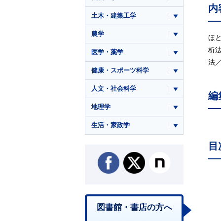
内
土木・建築工学
農学
ほ
析
医学・薬学
法
健康・スポーツ科学
人文・社会科学
編
地理学
生活・家政学
目
図書館・書店の方へ