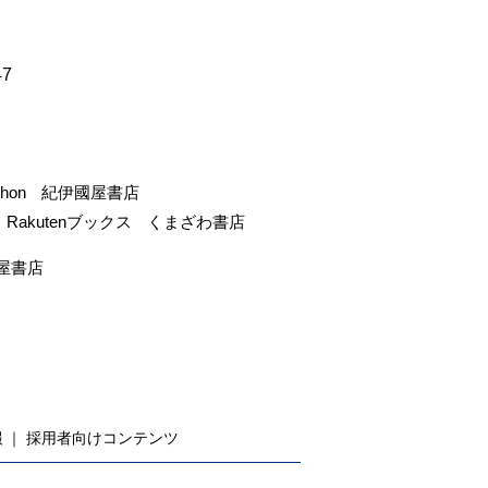
47
-hon
紀伊國屋書店
Rakutenブックス
くまざわ書店
屋書店
報
採用者向けコンテンツ