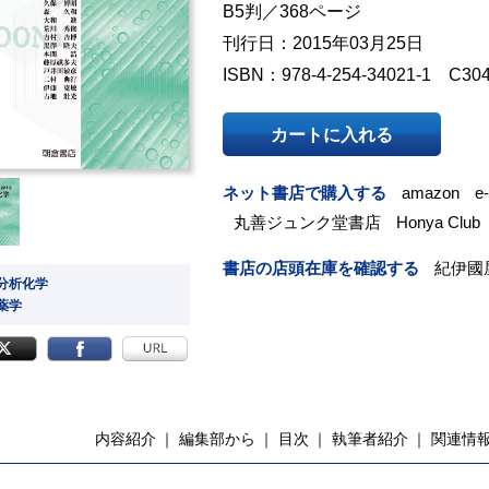
B5判／368ページ
刊行日：2015年03月25日
ISBN：978-4-254-34021-1 C30
カートに入れる
ネット書店で購入する
amazon
e
丸善ジュンク堂書店
Honya Club
書店の店頭在庫を確認する
紀伊國
 分析化学
 薬学
内容紹介
編集部から
目次
執筆者紹介
関連情