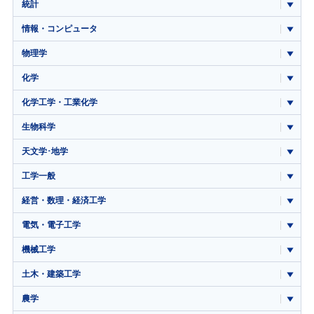
統計
情報・コンピュータ
物理学
化学
化学工学・工業化学
生物科学
天文学･地学
工学一般
経営・数理・経済工学
電気・電子工学
機械工学
土木・建築工学
農学