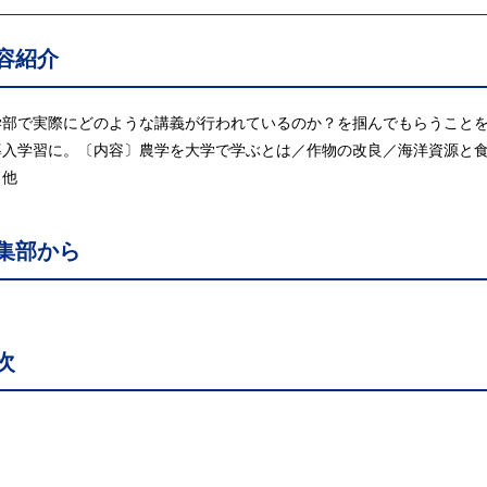
容紹介
学部で実際にどのような講義が行われているのか？を掴んでもらうこと
導入学習に。〔内容〕農学を大学で学ぶとは／作物の改良／海洋資源と
／他
集部から
次