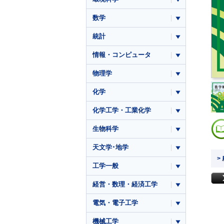
数学
統計
情報・コンピュータ
物理学
化学
化学工学・工業化学
生物科学
天文学･地学
>
工学一般
経営・数理・経済工学
電気・電子工学
機械工学