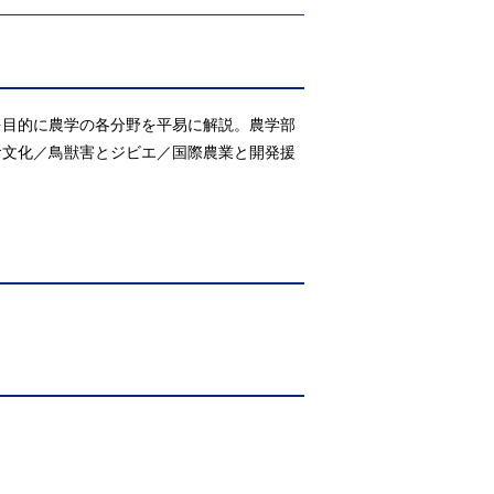
を目的に農学の各分野を平易に解説。農学部
食文化／鳥獣害とジビエ／国際農業と開発援