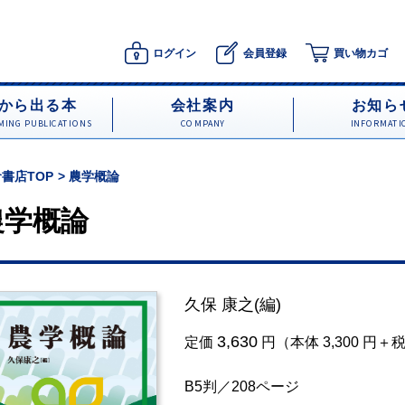
ログイン
会員登録
買い物カゴ
から出る本
会社案内
お知ら
ING PUBLICATIONS
COMPANY
INFORMATI
書店TOP
農学概論
農学概論
久保 康之
(編)
3,630
定価
円（本体 3,300 円＋
B5判／208ページ