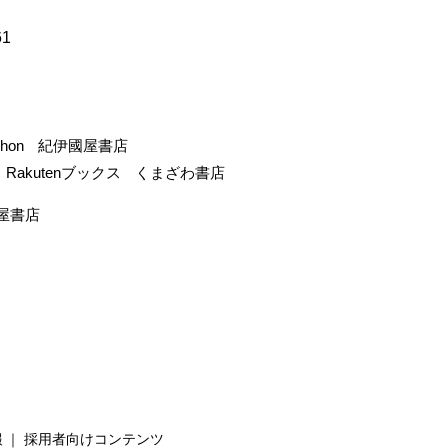
61
-hon
紀伊國屋書店
Rakutenブックス
くまざわ書店
屋書店
報
採用者向けコンテンツ