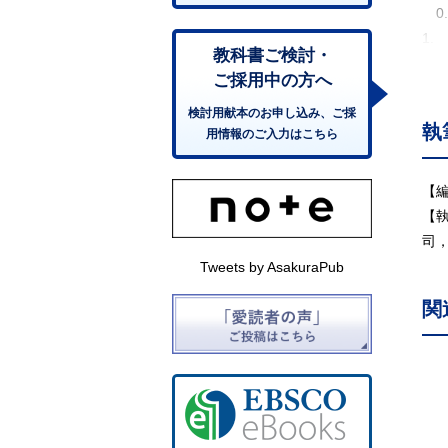
0
1
教科書ご検討・
1
ご採用中の方へ
1
1
検討用献本のお申し込み、ご採
執
用情報のご入力はこちら
2.
2.
2.
【
2.
【
2.
司
2.
Tweets by AsakuraPub
3.
関
3
3.
3
3
4
4