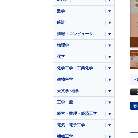
数学
統計
情報・コンピュータ
物理学
化学
化学工学・工業化学
生物科学
>
天文学･地学
工学一般
教
経営・数理・経済工学
電気・電子工学
機械工学