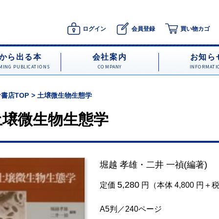
ログイン
会員登録
買い物カゴ
から出る本
会社案内
お知ら
ING PUBLICATIONS
COMPANY
INFORMATI
書店TOP
土壌微生物生態学
土壌微生物生態学
堀越 孝雄
・
二井 一禎
(編著)
5,280
定価
円（本体 4,800 円＋
A5判／240ページ