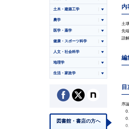
内
土木・建築工学
農学
土
医学・薬学
先
語
健康・スポーツ科学
人文・社会科学
編
地理学
生活・家政学
目
序
0
0
図書館・書店の方へ
0