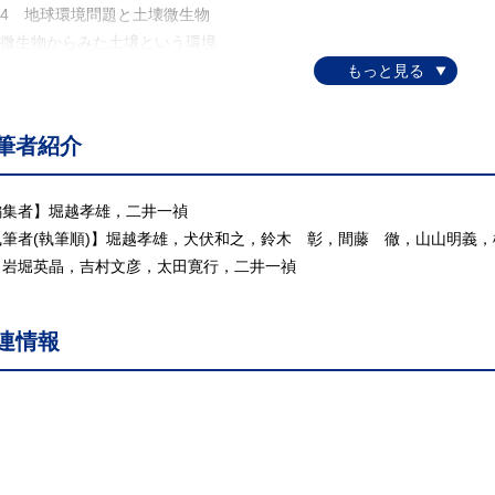
.4 地球環境問題と土壊微生物
. 微生物からみた土壌という環境
.1 物理的環境
.2 化学的環境
.3 生物的環境
筆者紹介
 土壌微生物を制御する水，空気，温度，pH
1 水分
2 空気
編集者】堀越孝雄，二井一禎
3 温度
執筆者(執筆順)】堀越孝雄，犬伏和之，鈴木 彰，間藤 徹，山山明義
4 pH
，岩堀英晶，吉村文彦，太田寛行，二井一禎
5 おわりに
 植物の根と微生物の相互作用
連情報
.1 根から出る物質・根が与える物質
2 菌根共生
.3 窒素固定最近
.4 病原微生物・寄生
. 有機物の分解をめぐる微生物と土壌動物の関係
.1 土壌分解系の特徴