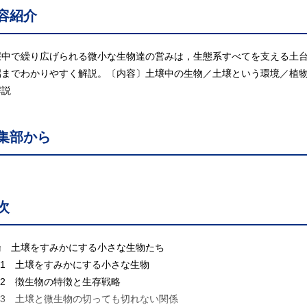
容紹介
壌中で繰り広げられる微小な生物達の営みは，生態系すべてを支える土
端までわかりやすく解説。〔内容〕土壌中の生物／土壌という環境／植
解説
集部から
次
論 土壌をすみかにする小さな生物たち
.1 土壌をすみかにする小さな生物
.2 徴生物の特徴と生存戦略
.3 土壌と微生物の切っても切れない関係