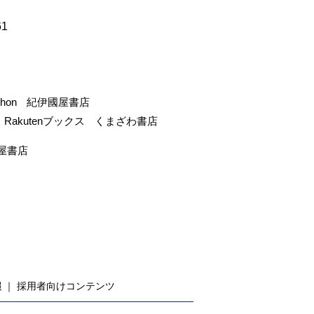
61
-hon
紀伊國屋書店
Rakutenブックス
くまざわ書店
屋書店
報
採用者向けコンテンツ