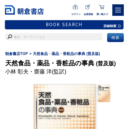
ログイン
会員登録
買い物カゴ
BOOK SEARCH
詳細検索
朝倉書店TOP
天然食品・薬品・香粧品の事典 (普及版)
天然食品・薬品・香粧品の事典
(普及版)
小林 彰夫
・
齋藤 洋
(監訳)