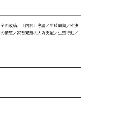
て全面改稿。〔内容〕序論／生殖周期／性決
禽の繁殖／家畜繁殖の人為支配／生殖行動／