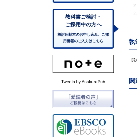
2
2
教科書ご検討・
2.
ご採用中の方へ
2
検討用献本のお申し込み、ご採
3.
執
用情報のご入力はこちら
3.
3
3
【
3
3
関
Tweets by AsakuraPub
4.
4
4.
4
4.
5.
5.
5