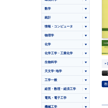
数学
統計
情報・コンピュータ
物理学
化学
化学工学・工業化学
生物科学
>
天文学･地学
工学一般
教
経営・数理・経済工学
電気・電子工学
機械工学