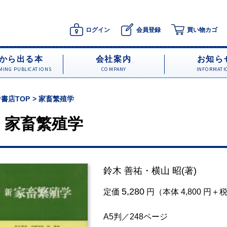
ログイン
会員登録
買い物カゴ
から出る本
会社案内
お知ら
ING PUBLICATIONS
COMPANY
INFORMATI
書店TOP
家畜繁殖学
家畜繁殖学
鈴木 善祐
・
横山 昭
(著)
5,280
定価
円（本体 4,800 円＋
A5判／248ページ