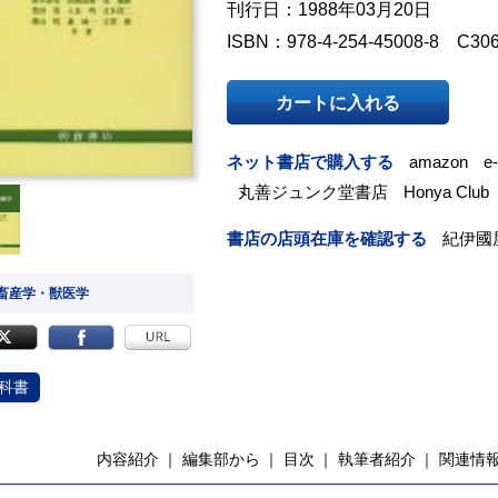
刊行日：1988年03月20日
ISBN：978-4-254-45008-8 C30
カートに入れる
ネット書店で購入する
amazon
e
丸善ジュンク堂書店
Honya Club
書店の店頭在庫を確認する
紀伊國
 畜産学・獣医学
科書
内容紹介
編集部から
目次
執筆者紹介
関連情