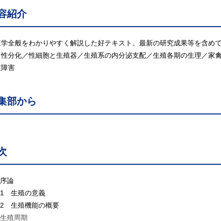
容紹介
殖学全般をわかりやすく解説した好テキスト。最新の研究成果等を含め
と性分化／性細胞と生殖器／生殖系の内分泌支配／生殖各期の生理／家
殖障害
集部から
次
 序論
.1 生殖の意義
.2 生殖機能の概要
 生殖周期