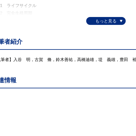
.1 ライフサイクル
.2 完全生殖周期
3 不完全生殖周期(不妊生殖周期，性周期)
.4 季節繁殖周期
 性決定と性分化
筆者紹介
1 遺伝的性
.2 生殖腺の性決定要因
.3 生殖腺と副生殖器の発生
執筆者】入谷 明，古賀 脩，鈴木善祐，高橋迪雄，堤 義雄，豊田 
.4 外部生殖器の発生・分化
.5 脳における性分化
連情報
 性細胞と生殖器
.1 性細胞の起源
2 卵子
.3 精液と精子
4 生殖器
 生殖系の内分泌支配
1 ホルモン
.2 視床下部，下垂体ホルモン