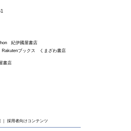
61
-hon
紀伊國屋書店
Rakutenブックス
くまざわ書店
屋書店
報
採用者向けコンテンツ