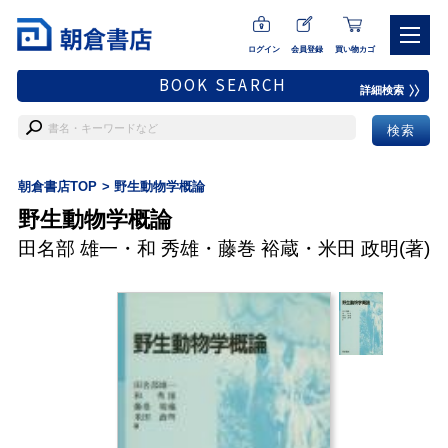
ログイン
会員登録
買い物カゴ
BOOK SEARCH
詳細検索
朝倉書店TOP
野生動物学概論
野生動物学概論
田名部 雄一
・
和 秀雄
・
藤巻 裕蔵
・
米田 政明
(著)