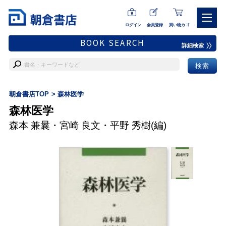
ログイン
会員登録
買い物カゴ
BOOK SEARCH
詳細検索
朝倉書店TOP
森林医学
森林医学
森本 兼曩
・
宮崎 良文
・
平野 秀樹
(編)