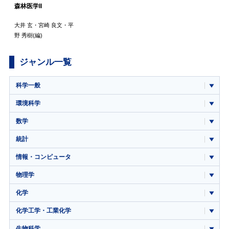
森林医学II
大井 玄
・
宮崎 良文
・
平
野 秀樹
(編)
ジャンル一覧
科学一般
環境科学
数学
統計
情報・コンピュータ
物理学
化学
化学工学・工業化学
生物科学