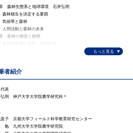
1章 森林生態系と地球環境 石井弘明
1 森林植生を決定する要因
2 気候帯と森林
3 人間活動と森林の未来
2章 森林の構造と動態
1 森林生態系の構造 石井弘明
2 森林生態系の動態 名波 哲
3 繁殖，送粉，種子散布 杉浦真治
3章 森林の成長と物質生産
筆者紹介
1 森林の現存量と物質生産 榎木 勉
2 光合成と葉の生理生態 長田典之
3 樹木の成長と資源獲得戦略 河村耕史
集代表
4章 森林土壌と分解系
井弘明 神戸大学大学院農学研究科＊
1 森林土壌 廣部 宗
2 分解系の生態学 菱 拓雄・大園享司
集
5章 森林生態系の物質循環
地直子 京都大学フィールド科学教育研究センター
1 水循環 小山里奈
木 勉 九州大学大学院農学研究院
2 窒素循環 舘野隆之輔