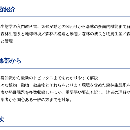
容紹介
林生態学の入門教科書。気候変動との関わりから森林の多面的機能まで
〕森林生態系と地球環境／森林の構造と動態／森林の成長と物質生産／
全と管理
集部から
基礎知識から最新のトピックスまでをわかりやすく解説．
様々な植物・動物・微生物とそれらをとりまく環境を含めた森林生態系
図表や発展課題を多数収録したほか、重要語や要点も記し、読者の理解
初学者から関心ある一般の方までを対象。
次