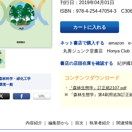
刊行日：2019年04月01日
ISBN：978-4-254-47054-3 C30
カートに入れる
ネット書店で購入する
amazon
e
丸善ジュンク堂書店
Honya Club
書店の店頭在庫を確認する
紀伊國
コンテンツダウンロード
 森林科学・緑化工学
 環境一般
『森林生態学』訂正紙2107.pdf
※ 『森林生態学』第4刷用追加訂正
内容紹介
編集部から
目次
執筆者紹介
関連情