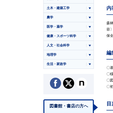
内
土木・建築工学
農学
森
医学・薬学
容
保
健康・スポーツ科学
人文・社会科学
編
地理学
生活・家政学
〇
〇
〇
〇
目
図書館・書店の方へ