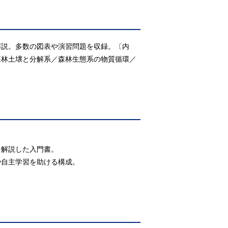
解説。多数の図表や演習問題を収録。〔内
森林土壌と分解系／森林生態系の物質循環／
を解説した入門書。
や自主学習を助ける構成。