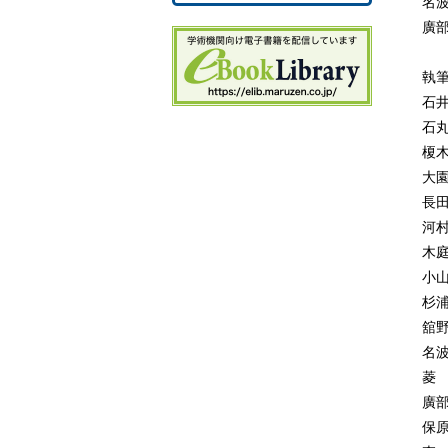
名
5.
廣
5
第
執
6.
石
6.
石
榎
大
長
河
木
小
杉
舘
名
菱
廣
保