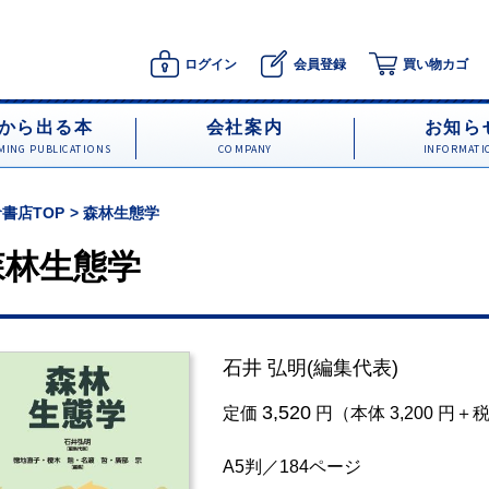
ログイン
会員登録
買い物カゴ
から出る本
会社案内
お知ら
ING PUBLICATIONS
COMPANY
INFORMATI
書店TOP
森林生態学
森林生態学
石井 弘明
(編集代表)
3,520
定価
円（本体 3,200 円＋
A5判／184ページ