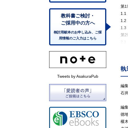
第
1.
教科書ご検討・
1.
ご採用中の方へ
1.
検討用献本のお申し込み、ご採
第
用情報のご入力はこちら
2.
2.
2.
第
執
3.
Tweets by AsakuraPub
3.
3.
編
第
石
4.
4.
編
第
德
5.
榎
5.