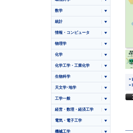
数学
統計
情報・コンピュータ
物理学
化学
化学工学・工業化学
生物科学
>
>
天文学･地学
工学一般
経営・数理・経済工学
電気・電子工学
機械工学