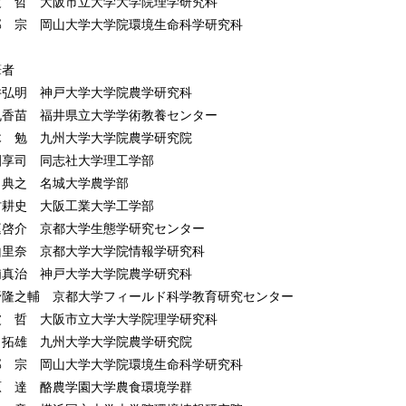
波 哲 大阪市立大学大学院理学研究科
3 様々な元素の動態と循環 保原 達
部 宗 岡山大学大学院環境生命科学研究科
.4 システムとして森林生態系を捉える 木庭啓介
6章 森林生態系の保全と管理
筆者
1 森林の多面的機能 石丸香苗
井弘明 神戸大学大学院農学研究科
2 生態系の管理 森 章
丸香苗 福井県立大学学術教養センター
木 勉 九州大学大学院農学研究院
園享司 同志社大学理工学部
田典之 名城大学農学部
村耕史 大阪工業大学工学部
庭啓介 京都大学生態学研究センター
山里奈 京都大学大学院情報学研究科
浦真治 神戸大学大学院農学研究科
野隆之輔 京都大学フィールド科学教育研究センター
波 哲 大阪市立大学大学院理学研究科
 拓雄 九州大学大学院農学研究院
部 宗 岡山大学大学院環境生命科学研究科
原 達 酪農学園大学農食環境学群