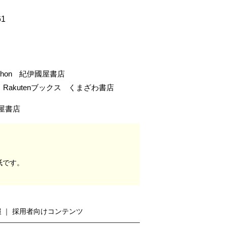
61
-hon
紀伊國屋書店
Rakutenブックス
くまざわ書店
屋書店
紙です。
報
採用者向けコンテンツ