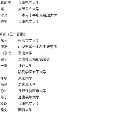
4 災害マネジメントサイクル ［松川杏寧］
本真由美 兵庫県立大学
種ハザード
野拓 大阪公立大学
5 地震・津波の特徴と対策 ［福和伸夫］
田洋介 日本赤十字広島看護大学
6 気象ハザードの特徴と災害 ［竹之内健介］
川杏寧 兵庫県立大学
7 土砂崩れ・土石流ハザードの特徴と対策 ［小山倫史］
8 火災の特徴と対策 ［北後明彦］
執筆者（五十音順）
9 火山の特徴と対策 ［石峯康浩］
川永子 横浜市立大学
0 感染症蔓延の特徴と対策 ［髙田洋介］
峯康浩 山梨県富士山科学研究所
1 人為的災害の特徴と対策 ［髙田洋介］
ノ口宗成 富山大学
 CBRNE災害対策 ［中林啓修・髙田洋介］
井遊子 全国社会福祉協議会
害抑止・被害軽減策
西一嘉 神戸大学
3 災害による被害抑止・軽減対策：耐震化・室内安全性確保・
屋一 跡見学園女子大学
住地選択 ［小山真紀］
藤孝明 東京大学
4 住民避難の現状と避難行動の促進策 ［藤本一雄］
作尚子 名古屋大学
災に係わる法・制度
村弥生 長野保健医療大学
5 災害時要配慮者のさまざまな避難生活空間 ［大西一嘉・木作尚子・
川肇子 慶應義塾大学
6 災害救助法 ［菅野 拓］
村玲欧 兵庫県立大学
7 災害対策基本法（防災対策+福祉的対応＋21年改正） ［山崎栄一］
山倫史 関西大学