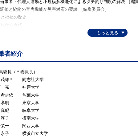
 当事者・代理人運動と小規模多機能化によるタテ割り制度の解決 ［編
 調整と恊働の官房機能が災害対応の要諦 ［編集委員会］
災と福祉の歴史
代から近代
 三倉・恤救規則・備荒儲蓄法・罹災救助基金法 ［山崎栄一］
後日本の災害事例の教訓と対策
 昭和南海地震・福井地震・伊勢湾台風 ［重川希志依］
筆者紹介
 函館大火・飯田大火・酒田大火 ［室﨑益輝］
 阪神・淡路大震災 ［室﨑益輝］
 東日本大震災がもたらした課題 ［近藤民代］
編集委員（＊委員長）
 熊本地震以降 ［田中正人］
木茂雄＊ 同志社大学
齢者・障害者等の被害からの教訓と対策
西一嘉 神戸大学
0 災害弱者の防災対策 ［重川希志依］
川希志依 常葉大学
1 災害時要援護者対策・避難行動要支援者対策 ［鍵屋 一］
藤孝明 東京大学
災の基本的視点
山真紀 岐阜大学
論的枠組み
内淳子 摂南大学
2 社会的脆弱性の層別性と災害リスクの加減圧（PAR）モデル ［立木
崎栄一 関西大学
 福祉の視点から考えるPARモデル ［辻岡 綾］
川永子 横浜市立大学