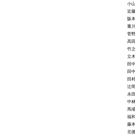
2
小
2
近
福
阪
理
重
3
菅
3
髙
3
竹
福
立
3
田
3
田
3
田
36
辻
福
永
3
中
3
馬
3
福
4
藤
4
北