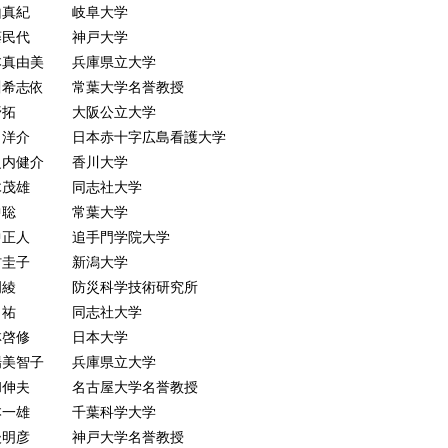
8 建築基準法・消防法・区分所有法 ［大西一嘉］
山真紀 岐阜大学
9 都市計画法等改正等による福祉施設等への土地利用・建築規制 ［馬
藤民代 神戸大学
祉の基本的視点
本真由美 兵庫県立大学
論的枠組み
川希志依 常葉大学名誉教授
0 残余的モデルと普遍的モデル，脆弱性，災害は日常 ［森保純子］
野拓 大阪公立大学
1 社会福祉固有の視点と機能 ［森保純子］
田洋介 日本赤十字広島看護大学
2 障害の医学モデルから社会モデルへ ［松川杏寧］
之内健介 香川大学
祉の法・制度
木茂雄 同志社大学
3 憲法・障害者権利条約・障害者基本法・障害者差別解消法 ［山崎栄
中聡 常葉大学
4 建築の中でバリアフリー法がどう活きるか ［室﨑千重］
中正人 追手門学院大学
5 福祉サービスの事業継続マネジメント（BCM）により未知を既知化
村圭子 新潟大学
 福祉施設のBCP ［鍵屋 一］
岡綾 防災科学技術研究所
祉のしくみ
田祐 同志社大学
7 介護保険制度 ［森保純子］
林啓修 日本大学
8 障害者総合支援法 ［森保純子］
場美智子 兵庫県立大学
9 福祉関係法 ［山崎栄一］
和伸夫 名古屋大学名誉教授
0 生活困窮者自立支援法 ［菅野 拓］
本一雄 千葉科学大学
1 民生委員・児童委員 ［永田 祐］
後明彦 神戸大学名誉教授