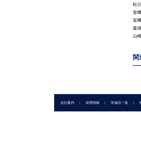
4
松
4
室
4
室
4
森
4
山
4
4
関
4
5
防
災
5
5
会社案内
採用情報
常備店一覧
5
5
5
生
5