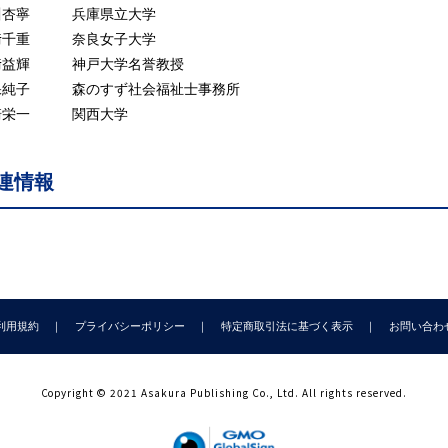
2 地域福祉・地域福祉計画 ［永田 祐］
川杏寧 兵庫県立大学
3 地域共生社会・包括的支援体制 ［菅野 拓］
﨑千重 奈良女子大学
4 社会福祉協議会（都道府県・市区町村） ［今井遊子］
﨑益輝 神戸大学名誉教授
5 災害時における医療・保健と福祉の初動の差を縮めるためにできるこ
保純子 森のすず社会福祉士事務所
6 医療的ケア児・者への制度とサービス ［髙田洋介・大西一嘉］
崎栄一 関西大学
7 ノーマライゼーションと地域移行 ［森保純子］
8 障害者の災害準備と地域まちづくり ［北村弥生］
連情報
9 福祉避難所への避難と退所 ［木作尚子］
0 災害障害者 ［阪本真由美］
災と福祉の連結
害過程
1 命を守る事前・応急対策（防火・防災・応急対策） ［田中 聡］
2 復旧までの一時的な暮らしの対策 ［田中 聡］
利用規約
プライバシーポリシー
特定商取引法に基づく表示
お問い合わ
3 住まいの移動：避難所，一時避難生活場所，仮住まい，恒久住宅 ［
4 インクルーシブな災害情報 ［井ノ口宗成］
5 外部支援と被災者支援コーディネーション ［菅野 拓・阪本真由美
Copyright © 2021 Asakura Publishing Co., Ltd. All rights reserved.
活再建・復興過程
6 生活の再建とは・生活復興カレンダー ［立木茂雄］