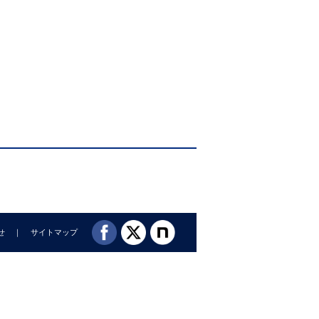
と ［立木茂雄］
せ
サイトマップ
田中 聡］
・髙田洋介］