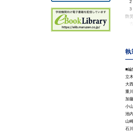
2
3
防
古
4
戦
5
執
6
7
8
■
9
立
高
大
1
重
1
加
防
小
理
池
1
山
13
石