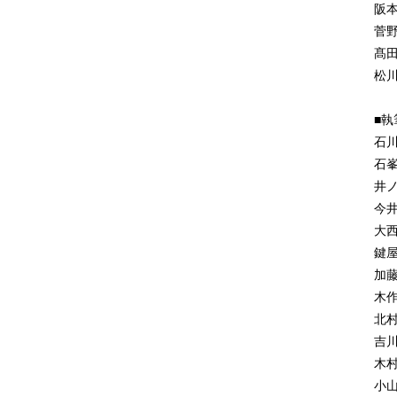
1
阪
各
菅
1
髙
1
松
1
1
■
1
石
2
石
2
井
22
今
被
大
2
鍵
居
加
2
木
防
北
2
吉
2
木
2
小