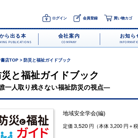
ログイン
会員登録
買い物カゴ
から出る本
会社案内
お知ら
ING PUBLICATIONS
COMPANY
INFORMATI
書店TOP
防災と福祉ガイドブック
防災と福祉ガイドブック
誰一人取り残さない福祉防災の視点―
地域安全学会
(編)
3,520
定価
円（本体 3,200 円＋