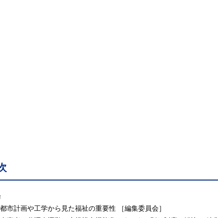
次
論
 都市計画や工学から見た福祉の重要性 ［編集委員会］