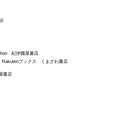
30
-hon
紀伊國屋書店
Rakutenブックス
くまざわ書店
屋書店