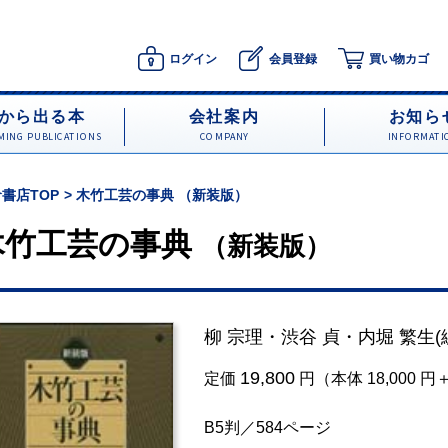
ログイン
会員登録
買い物カゴ
から出る本
会社案内
お知ら
ING PUBLICATIONS
COMPANY
INFORMATI
書店TOP
木竹工芸の事典 （新装版）
木竹工芸の事典
（新装版）
柳 宗理
・
渋谷 貞
・
内堀 繁生
(
19,800
定価
円（本体 18,000 
B5判／584ページ