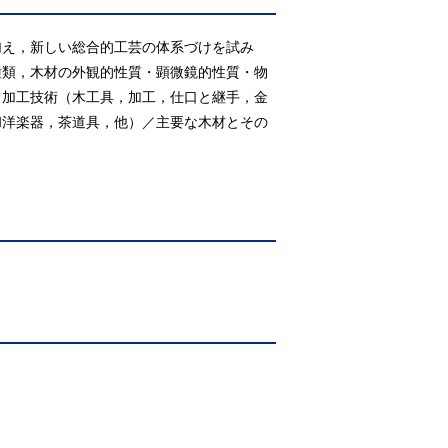
加え，新しい総合的工芸の体系づけを試み
種類，木材の外観的性質・顕微鏡的性質・物
と加工技術（木工具，加工，仕口と継手，金
和洋楽器，茶道具，他）／主要な木材とその