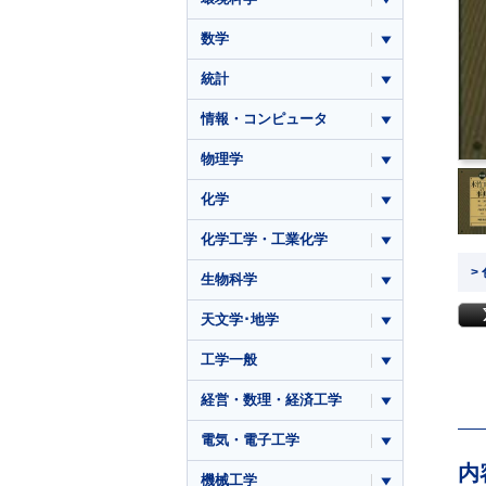
数学
統計
情報・コンピュータ
物理学
化学
化学工学・工業化学
>
生物科学
天文学･地学
工学一般
経営・数理・経済工学
電気・電子工学
内
機械工学