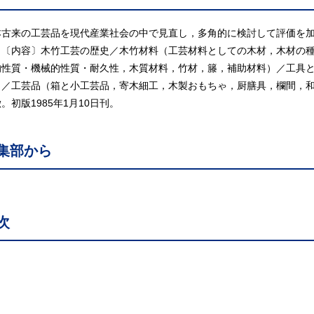
本古来の工芸品を現代産業社会の中で見直し，多角的に検討して評価を
。〔内容〕木竹工芸の歴史／木竹材料（工芸材料としての木材，木材の
的性質・機械的性質・耐久性，木質材料，竹材，籐，補助材料）／工具
）／工芸品（箱と小工芸品，寄木細工，木製おもちゃ，厨膳具，欄間，
。初版1985年1月10日刊。
集部から
次