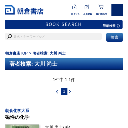
ログイン
会員登録
買い物カゴ
BOOK SEARCH
詳細検索
朝倉書店TOP
著者検索: 大川 尚士
著者検索: 大川 尚士
1件中 1-1件
1
朝倉化学大系
磁性の化学
大川 尚士
(著)