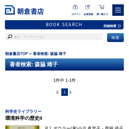
ログイン
会員登録
買い物カゴ
BOOK SEARCH
詳細検索
朝倉書店TOP
著者検索: 森脇 靖子
著者検索: 森脇 靖子
1件中 1-1件
1
科学史ライブラリー
環境科学の歴史II
P.J. ボウラー
(著)
小川 眞里子
・
森脇 靖子