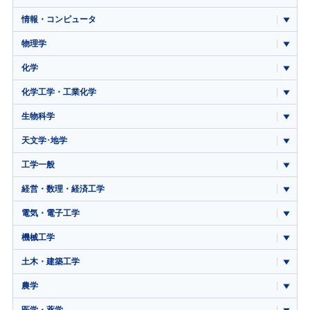
情報・コンピュータ
物理学
化学
化学工学・工業化学
生物科学
天文学･地学
工学一般
経営・数理・経済工学
電気・電子工学
機械工学
土木・建築工学
農学
医学・薬学