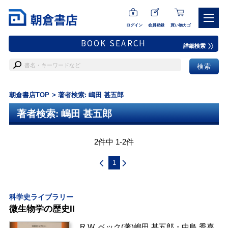
ログイン
会員登録
買い物カゴ
BOOK SEARCH
詳細検索
朝倉書店TOP
著者検索: 嶋田 甚五郎
著者検索: 嶋田 甚五郎
2件中 1-2件
1
科学史ライブラリー
微生物学の歴史II
R.W. ベック
(著)
嶋田 甚五郎
・
中島 秀喜