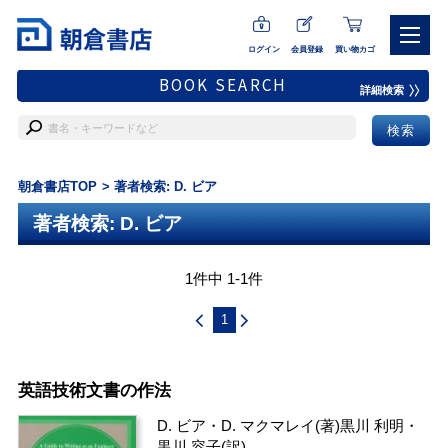
ログイン
会員登録
買い物カゴ
BOOK SEARCH
詳細検索
朝倉書店TOP
著者検索: D. ビア
著者検索: D. ビア
1件中 1-1件
1
英語技術文書の作法
D. ビア
・
D. マクマレイ
(著)
黒川 利明
・
黒川 容子
(訳)