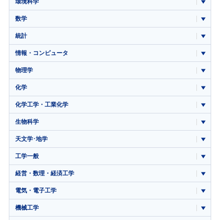
環境科学
数学
統計
情報・コンピュータ
物理学
化学
化学工学・工業化学
生物科学
天文学･地学
工学一般
経営・数理・経済工学
電気・電子工学
機械工学