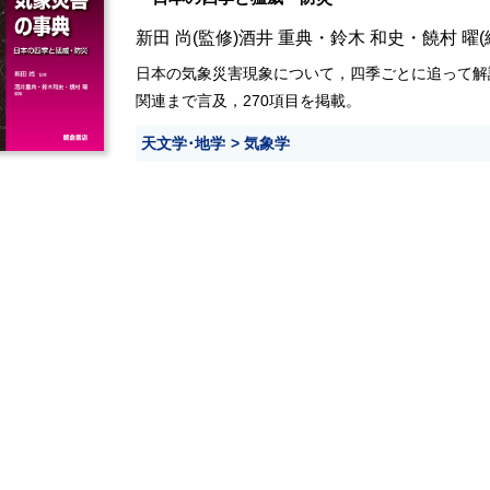
新田 尚
(監修)
酒井 重典
・
鈴木 和史
・
饒村 曜
(
日本の気象災害現象について，四季ごとに追って解
関連まで言及，270項目を掲載。
天文学･地学
気象学