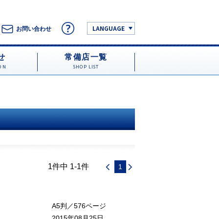
LANGUAGE
お問い合わせ
せ
常備店一覧
ON
SHOP LIST
1件中 1-1件
1
A5判／576ページ
2015年08月25日