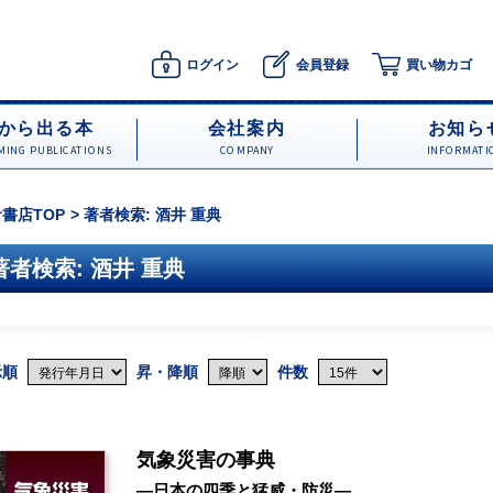
ログイン
会員登録
買い物カゴ
から出る本
会社案内
お知ら
ING PUBLICATIONS
COMPANY
INFORMATI
書店TOP
著者検索: 酒井 重典
著者検索: 酒井 重典
示順
昇・降順
件数
気象災害の事典
―日本の四季と猛威・防災―