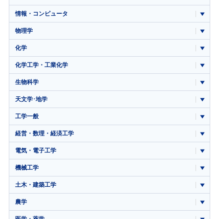
情報・コンピュータ
物理学
化学
化学工学・工業化学
生物科学
天文学･地学
工学一般
経営・数理・経済工学
電気・電子工学
機械工学
土木・建築工学
農学
医学・薬学