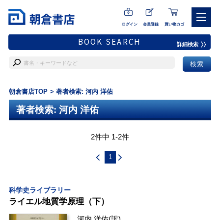
ログイン
会員登録
買い物カゴ
BOOK SEARCH
詳細検索
朝倉書店TOP
著者検索: 河内 洋佑
著者検索: 河内 洋佑
2件中 1-2件
1
科学史ライブラリー
ライエル地質学原理（下）
河内 洋佑
(訳)