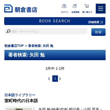
ログイン
会員登録
買い物カゴ
BOOK SEARCH
詳細検索
朝倉書店TOP
著者検索: 矢田 勉
著者検索: 矢田 勉
1件中 1-1件
1
日本語ライブラリー
室町時代の日本語
矢田 勉
(編著)
竹村 明日香
・
山田 昇平
・