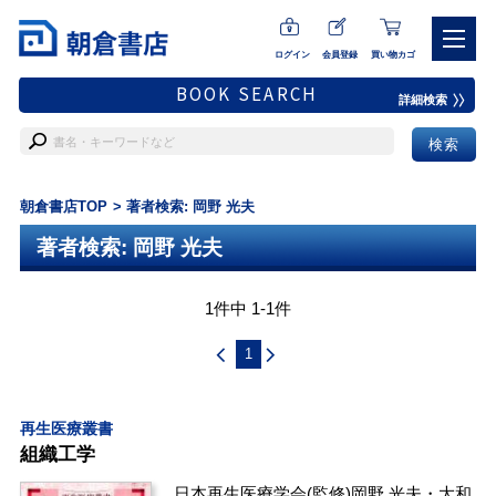
ログイン
会員登録
買い物カゴ
BOOK SEARCH
詳細検索
朝倉書店TOP
著者検索: 岡野 光夫
著者検索: 岡野 光夫
1件中 1-1件
1
再生医療叢書
組織工学
日本再生医療学会
(監修)
岡野 光夫
・
大和