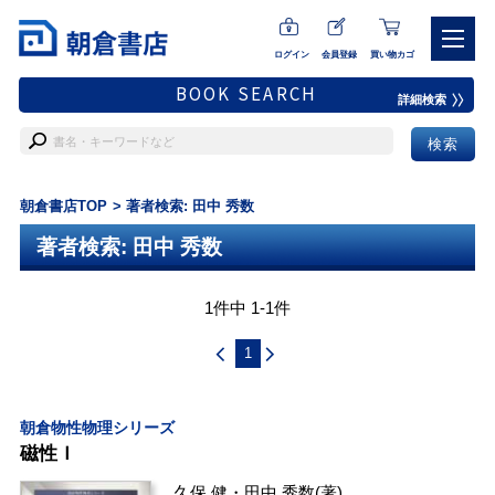
ログイン
会員登録
買い物カゴ
BOOK SEARCH
詳細検索
朝倉書店TOP
著者検索: 田中 秀数
著者検索: 田中 秀数
1件中 1-1件
1
朝倉物性物理シリーズ
磁性Ｉ
久保 健
・
田中 秀数
(著)