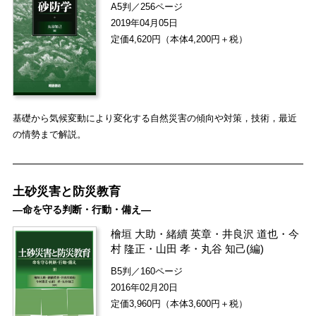
A5判／256ページ
2019年04月05日
定価4,620円（本体4,200円＋税）
基礎から気候変動により変化する自然災害の傾向や対策，技術，最近
の情勢まで解説。
土砂災害と防災教育
―命を守る判断・行動・備え―
檜垣 大助
・
緒續 英章
・
井良沢 道也
・
今
村 隆正
・
山田 孝
・
丸谷 知己
(編)
B5判／160ページ
2016年02月20日
定価3,960円（本体3,600円＋税）