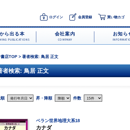
ログイン
会員登録
買い物カゴ
から出る本
会社案内
お知ら
ING PUBLICATIONS
COMPANY
INFORMATI
書店TOP
著者検索: 鳥居 正文
著者検索: 鳥居 正文
示順
昇・降順
件数
ベラン世界地理大系18
カナダ