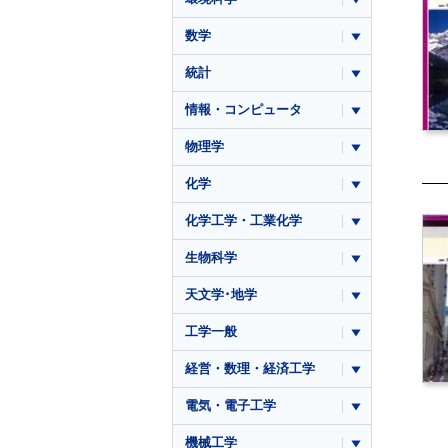
数学
統計
情報・コンピュータ
物理学
化学
化学工学・工業化学
生物科学
天文学･地学
工学一般
経営・数理・経済工学
電気・電子工学
機械工学