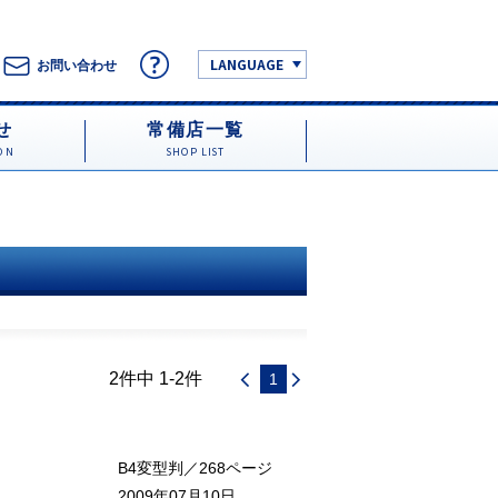
LANGUAGE
お問い合わせ
せ
常備店一覧
ON
SHOP LIST
2件中 1-2件
1
B4変型判／268ページ
2009年07月10日