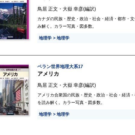
鳥居 正文
・
大嶽 幸彦
(編訳)
カナダの民族・歴史・政治・社会・経済・都市・文
み解く。カラー写真・図多数。
地理学
地理学
ベラン世界地理大系17
アメリカ
鳥居 正文
・
大嶽 幸彦
(編訳)
アメリカ合衆国の民族・歴史・政治・社会・経済・
を読み解く。カラー写真・図多数。
地理学
地理学