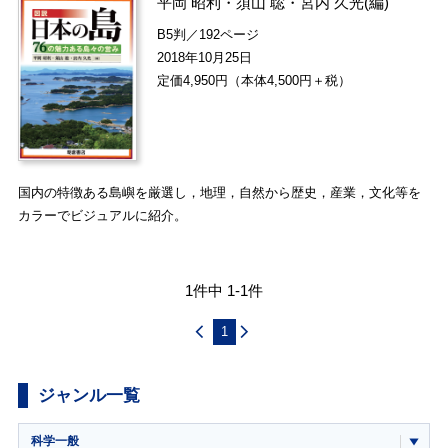
平岡 昭利
・
須山 聡
・
宮内 久光
(編)
B5判／192ページ
2018年10月25日
定価4,950円（本体4,500円＋税）
国内の特徴ある島嶼を厳選し，地理，自然から歴史，産業，文化等を
カラーでビジュアルに紹介。
1件中 1-1件
1
ジャンル一覧
科学一般