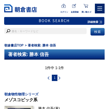
ログイン
会員登録
買い物カゴ
BOOK SEARCH
詳細検索
朝倉書店TOP
著者検索: 勝本 信吾
著者検索: 勝本 信吾
1件中 1-1件
1
朝倉物性物理シリーズ
メゾスコピック系
勝本 信吾
(著)