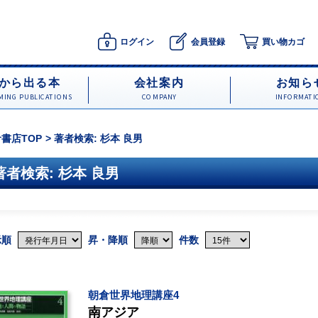
ログイン
会員登録
買い物カゴ
から出る本
会社案内
お知ら
ING PUBLICATIONS
COMPANY
INFORMATI
書店TOP
著者検索: 杉本 良男
著者検索: 杉本 良男
示順
昇・降順
件数
朝倉世界地理講座4
南アジア