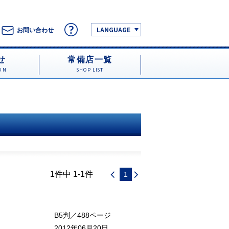
LANGUAGE
お問い合わせ
せ
常備店一覧
ON
SHOP LIST
1件中 1-1件
1
B5判／488ページ
2012年06月20日