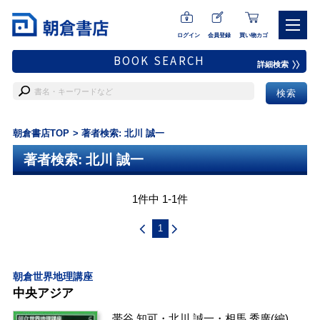
ログイン
会員登録
買い物カゴ
BOOK SEARCH
詳細検索
朝倉書店TOP
著者検索: 北川 誠一
著者検索: 北川 誠一
1件中 1-1件
1
朝倉世界地理講座
中央アジア
帯谷 知可
・
北川 誠一
・
相馬 秀廣
(編)