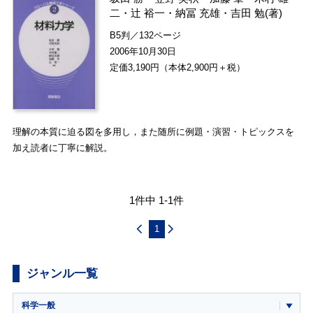
二
・
辻 裕一
・
納冨 充雄
・
吉田 勉
(著)
B5判／132ページ
2006年10月30日
定価3,190円（本体2,900円＋税）
理解の本質に迫る図を多用し，また随所に例題・演習・トピックスを
加え読者に丁寧に解説。
1件中 1-1件
1
ジャンル一覧
科学一般