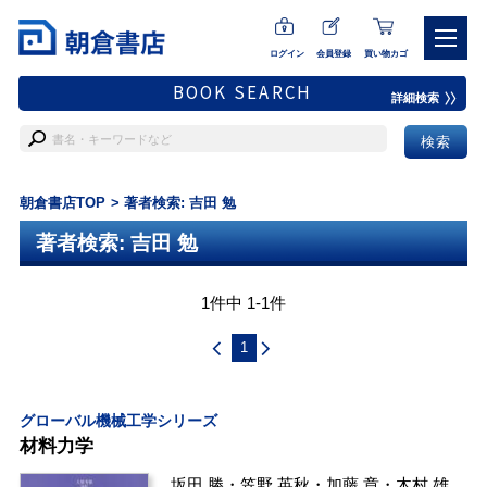
ログイン
会員登録
買い物カゴ
BOOK SEARCH
詳細検索
朝倉書店TOP
著者検索: 吉田 勉
著者検索: 吉田 勉
1件中 1-1件
1
グローバル機械工学シリーズ
材料力学
坂田 勝
・
笠野 英秋
・
加藤 章
・
木村 雄