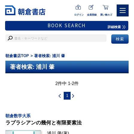
ログイン
会員登録
買い物カゴ
BOOK SEARCH
詳細検索
朝倉書店TOP
著者検索: 浦川 肇
著者検索: 浦川 肇
2件中 1-2件
1
朝倉数学大系
ラプラシアンの幾何と有限要素法
浦川 肇
(著)