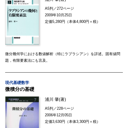
A5判／272ページ
2009年10月25日
定価5,280円（本体4,800円＋税）
微分幾何学における数値解析（特にラプラシアン）を詳述。固有値問
題，有限要素法にも言及。
現代基礎数学
微積分の基礎
浦川 肇
(著)
A5判／228ページ
2006年12月05日
定価3,630円（本体3,300円＋税）