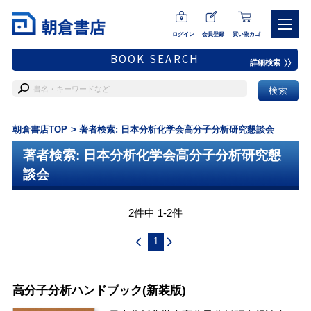
ログイン
会員登録
買い物カゴ
BOOK SEARCH
詳細検索
朝倉書店TOP
著者検索: 日本分析化学会高分子分析研究懇談会
著者検索: 日本分析化学会高分子分析研究懇
談会
2件中 1-2件
1
高分子分析ハンドブック(新装版)