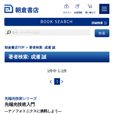
ログイン
会員登録
買い物カゴ
BOOK SEARCH
詳細検索
朝倉書店TOP
著者検索: 成瀬 誠
著者検索: 成瀬 誠
1件中 1-1件
1
先端光技術シリーズ
先端光技術入門
―ナノフォトニクスに挑戦しよう―