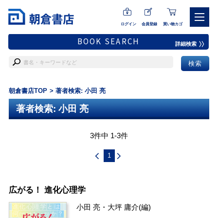
ログイン
会員登録
買い物カゴ
BOOK SEARCH
詳細検索
朝倉書店TOP
著者検索: 小田 亮
著者検索: 小田 亮
3件中 1-3件
1
広がる！ 進化心理学
小田 亮
・
大坪 庸介
(編)