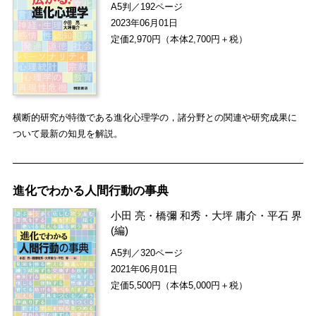
A5判／192ページ
2023年06月01日
定価2,970円（本体2,700円＋税）
横断的研究が特徴である進化心理学の，諸分野との関連や研究成果に
ついて最新の知見を解説。
進化でわかる人間行動の事典
小田 亮
・
橋彌 和秀
・
大坪 庸介
・
平石 界
(編)
A5判／320ページ
2021年06月01日
定価5,500円（本体5,000円＋税）