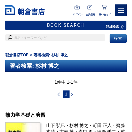
ログイン
会員登録
買い物カゴ
BOOK SEARCH
詳細検索
朝倉書店TOP
著者検索: 杉村 博之
著者検索: 杉村 博之
1件中 1-1件
1
熱力学基礎と演習
山下 弘巳
・
杉村 博之
・
町田 正人
・
齊藤
丈靖
・
古南 博
・
森口 勇
・
田邉 秀二
・
成