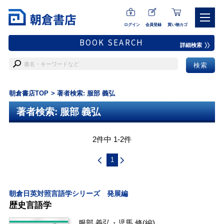
ログイン
会員登録
買い物カゴ
BOOK SEARCH
詳細検索
朝倉書店TOP
著者検索: 服部 義弘
著者検索: 服部 義弘
2件中 1-2件
1
朝倉日英対照言語学シリーズ 発展編
歴史言語学
服部 義弘
・
児馬 修
(編)