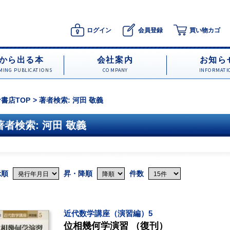
ログイン
会員登録
買い物カゴ
から出る本
会社案内
お知ら
ING PUBLICATIONS
COMPANY
INFORMATI
書店TOP
著者検索: 河田 敬義
著者検索: 河田 敬義
示順
昇・降順
件数
近代数学講座（演習編）5
位相幾何学演習 （復刊）