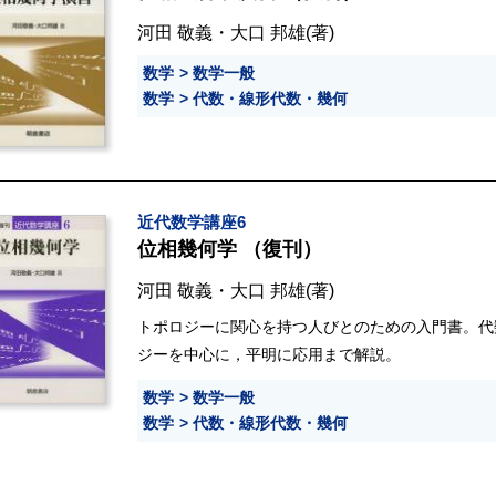
河田 敬義
・
大口 邦雄
(著)
数学
数学一般
数学
代数・線形代数・幾何
近代数学講座6
位相幾何学 （復刊）
河田 敬義
・
大口 邦雄
(著)
トポロジーに関心を持つ人びとのための入門書。代
ジーを中心に，平明に応用まで解説。
数学
数学一般
数学
代数・線形代数・幾何