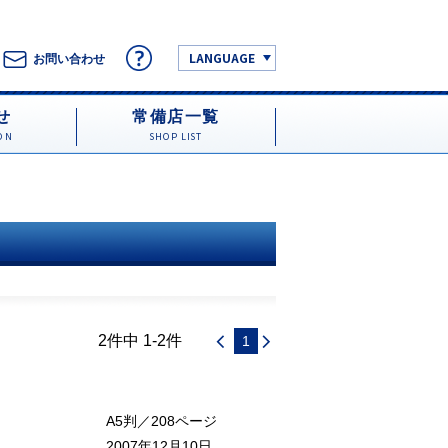
LANGUAGE
お問い合わせ
せ
常備店一覧
ON
SHOP LIST
2件中 1-2件
1
A5判／208ページ
2007年12月10日