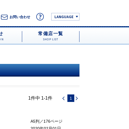
LANGUAGE
お問い合わせ
せ
常備店一覧
ON
SHOP LIST
1件中 1-1件
1
A5判／176ページ
2020年02月01日