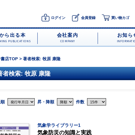
ログイン
会員登録
買い物カゴ
から出る本
会社案内
お知ら
ING PUBLICATIONS
COMPANY
INFORMATI
書店TOP
著者検索: 牧原 康隆
著者検索: 牧原 康隆
示順
昇・降順
件数
気象学ライブラリー1
気象防災の知識と実践