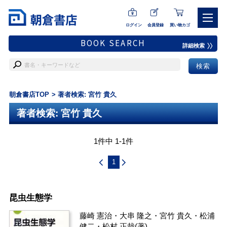
ログイン
会員登録
買い物カゴ
BOOK SEARCH
詳細検索
朝倉書店TOP
著者検索: 宮竹 貴久
著者検索: 宮竹 貴久
1件中 1-1件
1
昆虫生態学
藤崎 憲治
・
大串 隆之
・
宮竹 貴久
・
松浦
健二
・
松村 正哉
(著)