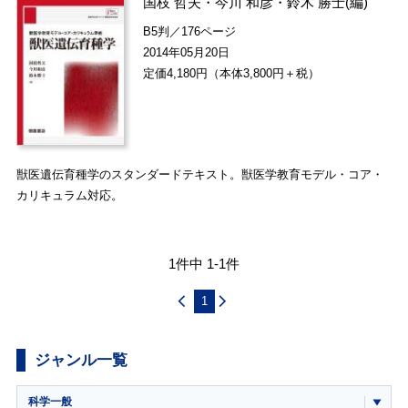
国枝 哲夫
・
今川 和彦
・
鈴木 勝士
(編)
B5判／176ページ
2014年05月20日
定価4,180円（本体3,800円＋税）
獣医遺伝育種学のスタンダードテキスト。獣医学教育モデル・コア・
カリキュラム対応。
1件中 1-1件
1
ジャンル一覧
科学一般