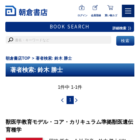
ログイン
会員登録
買い物カゴ
BOOK SEARCH
詳細検索
朝倉書店TOP
著者検索: 鈴木 勝士
著者検索: 鈴木 勝士
1件中 1-1件
1
獣医学教育モデル・コア・カリキュラム準拠獣医遺伝
育種学