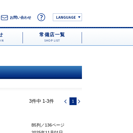
LANGUAGE
お問い合わせ
せ
常備店一覧
ON
SHOP LIST
3件中 1-3件
1
B5判／136ページ
2025年11月01日