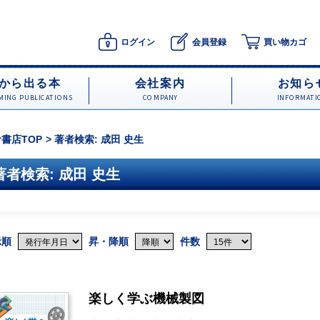
ログイン
会員登録
買い物カゴ
から出る本
会社案内
お知ら
ING PUBLICATIONS
COMPANY
INFORMATI
書店TOP
著者検索: 成田 史生
著者検索: 成田 史生
示順
昇・降順
件数
楽しく学ぶ機械製図