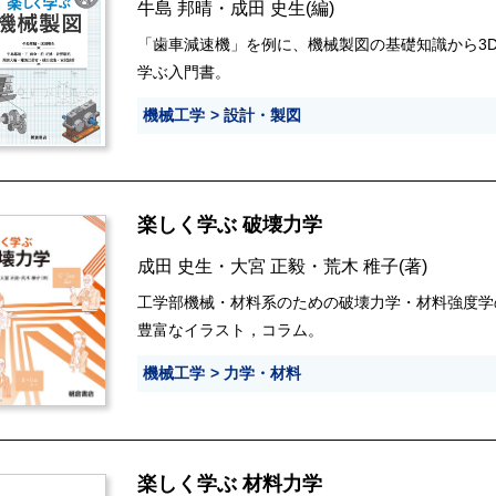
牛島 邦晴
・
成田 史生
(編)
「歯車減速機」を例に、機械製図の基礎知識から3D
学ぶ入門書。
機械工学
設計・製図
楽しく学ぶ 破壊力学
成田 史生
・
大宮 正毅
・
荒木 稚子
(著)
工学部機械・材料系のための破壊力学・材料強度学
豊富なイラスト，コラム。
機械工学
力学・材料
楽しく学ぶ 材料力学