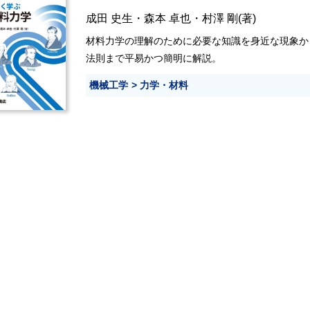
成田 史生
・
森本 卓也
・
村澤 剛
(著)
材料力学の理解のために必要な知識を身近な現象か
法則まで平易かつ簡明に解説。
機械工学
力学・材料