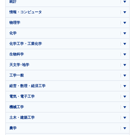
統計
情報・コンピュータ
物理学
化学
化学工学・工業化学
生物科学
天文学･地学
工学一般
経営・数理・経済工学
電気・電子工学
機械工学
土木・建築工学
農学