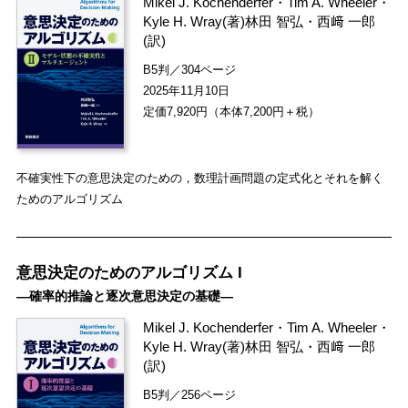
Mikel J. Kochenderfer
・
Tim A. Wheeler
・
Kyle H. Wray
(著)
林田 智弘
・
西﨑 一郎
(訳)
B5判／304ページ
2025年11月10日
定価7,920円（本体7,200円＋税）
不確実性下の意思決定のための，数理計画問題の定式化とそれを解く
ためのアルゴリズム
意思決定のためのアルゴリズム I
―確率的推論と逐次意思決定の基礎―
Mikel J. Kochenderfer
・
Tim A. Wheeler
・
Kyle H. Wray
(著)
林田 智弘
・
西﨑 一郎
(訳)
B5判／256ページ