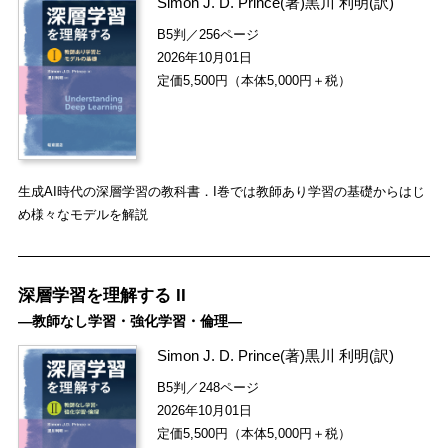
Simon J. D. Prince
(著)
黒川 利明
(訳)
B5判／256ページ
2026年10月01日
定価5,500円（本体5,000円＋税）
生成AI時代の深層学習の教科書．I巻では教師あり学習の基礎からはじ
め様々なモデルを解説
深層学習を理解する II
―教師なし学習・強化学習・倫理―
Simon J. D. Prince
(著)
黒川 利明
(訳)
B5判／248ページ
2026年10月01日
定価5,500円（本体5,000円＋税）