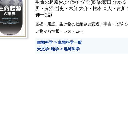
生命の起原および進化学会
(監修)
薮田 ひかる
男
・
赤沼 哲史
・
木賀 大介
・
根本 直人
・
古川
伸一
(編)
基礎・用語／生き物の仕組みと変遷／宇宙・地球で
／物から情報・システムへ
生物科学
生物科学一般
天文学･地学
地球科学