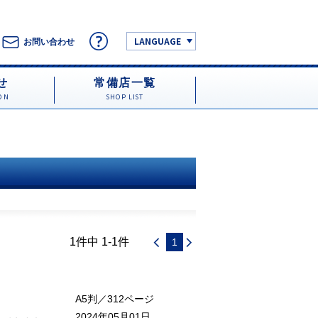
LANGUAGE
お問い合わせ
せ
常備店一覧
ON
SHOP LIST
1件中 1-1件
1
A5判／312ページ
2024年05月01日