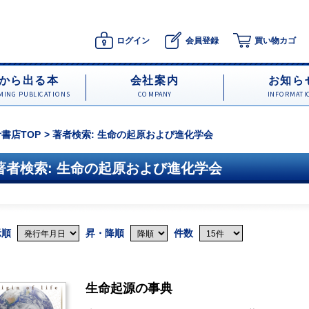
ログイン
会員登録
買い物カゴ
から出る本
会社案内
お知ら
ING PUBLICATIONS
COMPANY
INFORMATI
書店TOP
著者検索: 生命の起原および進化学会
著者検索: 生命の起原および進化学会
示順
昇・降順
件数
生命起源の事典