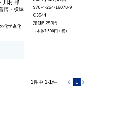
・
川村 邦
978-4-254-16078-9
 善博
・
横堀
C3544
定価8,250円
の化学進化
（本体7,500円＋税）
1件中 1-1件
1