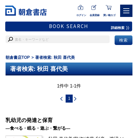
ログイン
会員登録
買い物カゴ
BOOK SEARCH
詳細検索
朝倉書店TOP
著者検索: 秋田 喜代美
著者検索: 秋田 喜代美
1件中 1-1件
1
乳幼児の発達と保育
―食べる・眠る・遊ぶ・繋がる―