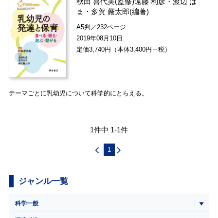
秋田 喜代美
(監修)
遠藤 利彦
・
渡辺 は
ま
・
多賀 厳太郎
(編著)
A5判／232ページ
2019年08月10日
定価3,740円（本体3,400円＋税）
テーマごとに乳幼児について科学的にとらえる。
1件中 1-1件
1
ジャンル一覧
科学一般